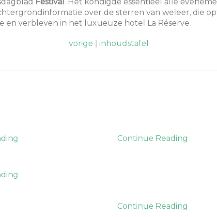
sdagblad
Festival
. Het kondigde essentieel alle evenem
htergrondinformatie over de sterren van weleer, die op
e en verbleven in het luxueuze hotel La Réserve.
vorige
|
inhoudstafel
ading
Continue Reading
ading
Continue Reading