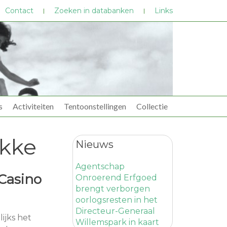
Contact
Zoeken in databanken
Links
s
Activiteiten
Tentoonstellingen
Collectie
kke
Nieuws
Agentschap
Casino
Onroerend Erfgoed
brengt verborgen
oorlogsresten in het
Directeur-Generaal
ijks het
Willemspark in kaart