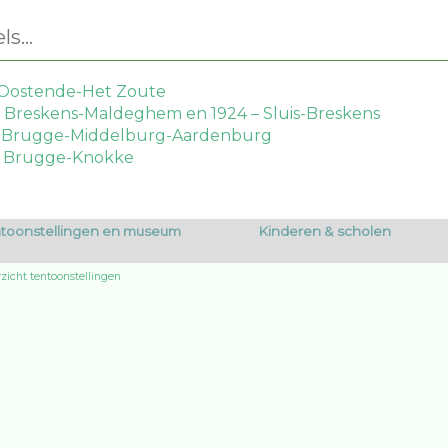
s...
- Oostende-Het Zoute
– Breskens-Maldeghem en 1924 – Sluis-Breskens
 - Brugge-Middelburg-Aardenburg
 – Brugge-Knokke
toonstellingen en museum
Kinderen & scholen
zicht tentoonstellingen