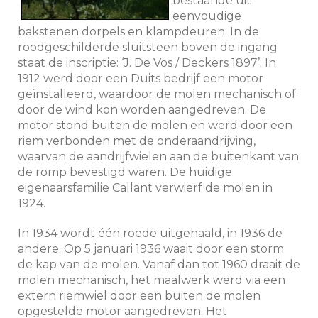
bestaande uit
eenvoudige
bakstenen dorpels en klampdeuren. In de
roodgeschilderde sluitsteen boven de ingang
staat de inscriptie: ‘J. De Vos / Deckers 1897’. In
1912 werd door een Duits bedrijf een motor
geïnstalleerd, waardoor de molen mechanisch of
door de wind kon worden aangedreven. De
motor stond buiten de molen en werd door een
riem verbonden met de onderaandrijving,
waarvan de aandrijfwielen aan de buitenkant van
de romp bevestigd waren. De huidige
eigenaarsfamilie Callant verwierf de molen in
1924.
In 1934 wordt één roede uitgehaald, in 1936 de
andere. Op 5 januari 1936 waait door een storm
de kap van de molen. Vanaf dan tot 1960 draait de
molen mechanisch, het maalwerk werd via een
extern riemwiel door een buiten de molen
opgestelde motor aangedreven. Het