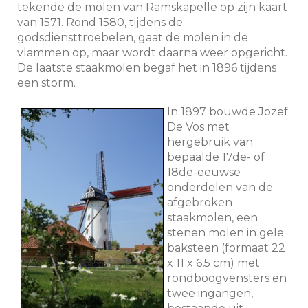
tekende de molen van Ramskapelle op zijn kaart
van 1571. Rond 1580, tijdens de
godsdiensttroebelen, gaat de molen in de
vlammen op, maar wordt daarna weer opgericht.
De laatste staakmolen begaf het in 1896 tijdens
een storm.
In 1897 bouwde Jozef
De Vos met
hergebruik van
bepaalde 17de- of
18de-eeuwse
onderdelen van de
afgebroken
staakmolen, een
stenen molen in gele
baksteen (formaat 22
x 11 x 6,5 cm) met
rondboogvensters en
twee ingangen,