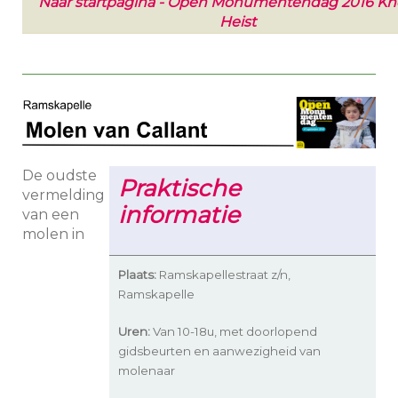
Naar startpagina - Open Monumentendag 2016 Kn
Heist
De oudste
Praktische
vermelding
informatie
van een
molen in
Plaats:
Ramskapellestraat z/n,
Ramskapelle
Uren:
Van 10-18u, met doorlopend
gidsbeurten en aanwezigheid van
molenaar