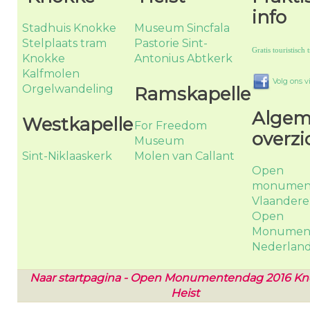
info
Stadhuis Knokke
Museum Sincfala
Stelplaats tram
Pastorie Sint-
Gratis touristisch t
Knokke
Antonius Abtkerk
Kalfmolen
Volg ons 
Orgelwandeling
Ramskapelle
Alge
Westkapelle
For Freedom
overzi
Museum
Sint-Niklaaskerk
Molen van Callant
Open
monumen
Vlaander
Open
Monumen
Nederlan
Naar startpagina - Open Monumentendag 2016 Kn
Heist