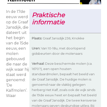
In de 17de
Praktische
eeuw werd
informatie
op de Graaf
Jansdijk, die
dateert uit
het begin
Plaats:
Graaf Jansdijk 236, Knokke
van de 15de
eeuw, een
Uren:
Van 10-18u, met doorlopend
molen
gidsbeurten door de molenaars
gebouwd
Verhaal:
Deze beschermde molen (ca.
die naar de
1670?), een open houten
wijk waar hij
standaardmolen, bepaalt het beeld van
staat werd
de Graaf Jansdijk. De huidige molen is
genoemd:
genoemd naar de vlakbij gelegen
‘De
herberg Het Kalf, zoals ook de wijk sinds
Kalfmolen’.
de 19de eeuw heet en bepaalt het beeld
Waar
van de Graaf Jansdijk. De twee kersverse
molenaars geven deskundige uitleg. Bij