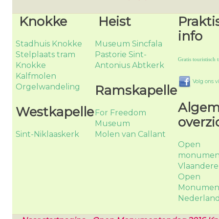
Knokke
Heist
Prakti
info
Stadhuis Knokke
Museum Sincfala
Stelplaats tram
Pastorie Sint-
Gratis touristisch t
Knokke
Antonius Abtkerk
Kalfmolen
Volg ons 
Orgelwandeling
Ramskapelle
Alge
Westkapelle
For Freedom
overzi
Museum
Sint-Niklaaskerk
Molen van Callant
Open
monumen
Vlaander
Open
Monumen
Nederlan