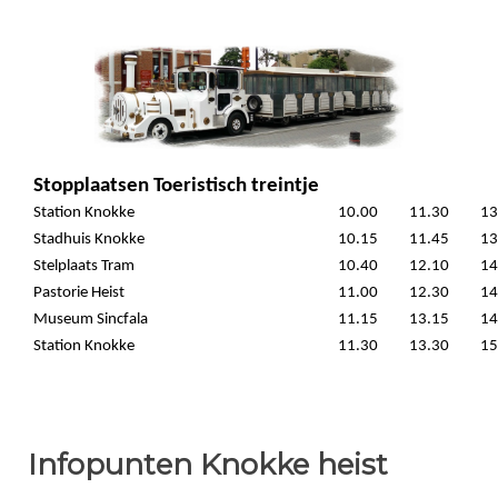
Stopplaatsen Toeristisch treintje
Station Knokke
10.00
11.30
13
Stadhuis Knokke
10.15
11.45
13
Stelplaats Tram
10.40
12.10
14
Pastorie Heist
11.00
12.30
14
Museum Sincfala
11.15
13.15
14
Station Knokke
11.30
13.30
15
Infopunten Knokke heist