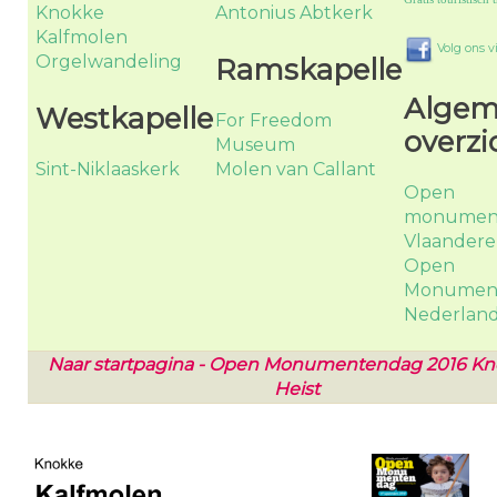
Knokke
Antonius Abtkerk
Kalfmolen
Volg ons 
Orgelwandeling
Ramskapelle
Alge
Westkapelle
For Freedom
overzi
Museum
Sint-Niklaaskerk
Molen van Callant
Open
monumen
Vlaander
Open
Monumen
Nederlan
Naar startpagina - Open Monumentendag 2016 Kn
Heist