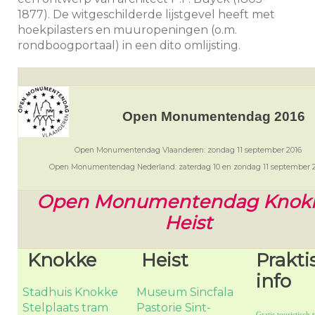
1877). De witgeschilderde lijstgevel heeft met
hoekpilasters en muuropeningen (o.m.
rondboogportaal) in een dito omlijsting.
Open Monumentendag 2016
Open Monumentendag Vlaanderen: zondag 11 september 2016
Open Monumentendag Nederland: zaterdag 10 en zondag 11 september 
Open Monumentendag Knok
Heist
Knokke
Heist
Prakti
info
Stadhuis Knokke
Museum Sincfala
Stelplaats tram
Pastorie Sint-
Gratis touristisch t