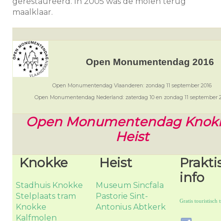
gerestaureerd. In 2005 was de molen terug
maalklaar.
Open Monumentendag 2016
Open Monumentendag Vlaanderen: zondag 11 september 2016
Open Monumentendag Nederland: zaterdag 10 en zondag 11 september 
Open Monumentendag Knok
Heist
Knokke
Heist
Prakti
info
Stadhuis Knokke
Museum Sincfala
Stelplaats tram
Pastorie Sint-
Gratis touristisch t
Knokke
Antonius Abtkerk
Kalfmolen