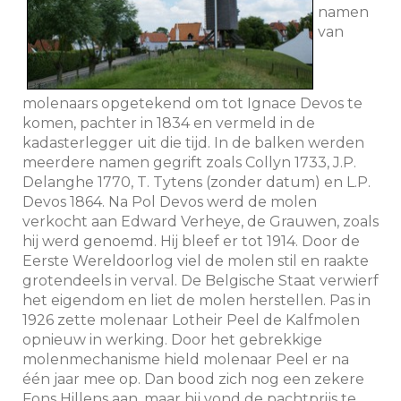
namen
van
molenaars opgetekend om tot Ignace Devos te
komen, pachter in 1834 en vermeld in de
kadasterlegger uit die tijd. In de balken werden
meerdere namen gegrift zoals Collyn 1733, J.P.
Delanghe 1770, T. Tytens (zonder datum) en L.P.
Devos 1864. Na Pol Devos werd de molen
verkocht aan Edward Verheye, de Grauwen, zoals
hij werd genoemd. Hij bleef er tot 1914. Door de
Eerste Wereldoorlog viel de molen stil en raakte
grotendeels in verval. De Belgische Staat verwierf
het eigendom en liet de molen herstellen. Pas in
1926 zette molenaar Lotheir Peel de Kalfmolen
opnieuw in werking. Door het gebrekkige
molenmechanisme hield molenaar Peel er na
één jaar mee op. Dan bood zich nog een zekere
Fons Hillens aan, maar hij vond de pachtprijs te