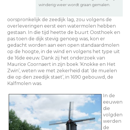
winderig weer wordt graan gemalen.
oorspronkelijk de zeedijk lag, zou volgens de
overleveringen eerst een watermolen hebben
gestaan. In die tijd heette de buurt Oosthoek en
pas toen de dijk stevig genoeg was, kon er
gedacht worden aan een open standaardmolen
op de hoogte, in de wind en volgens het type uit
de 16de eeuw. Dank zij het onderzoek van
Maurice Coornaert in zijn boek ‘Knokke en Het
Zwin’, weten we met zekerheid dat ‘de muelen
die op den zeedijk staet’, in 1690 gebouwd, de
Kalfmolen was.
In de
eeuwen
die
volgden
werden
de