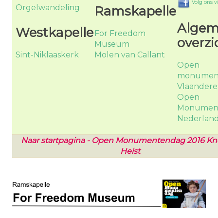
Volg ons 
Orgelwandeling
Ramskapelle
Alge
Westkapelle
For Freedom
overzi
Museum
Sint-Niklaaskerk
Molen van Callant
Open
monumen
Vlaander
Open
Monumen
Nederlan
Naar startpagina - Open Monumentendag 2016 Kn
Heist