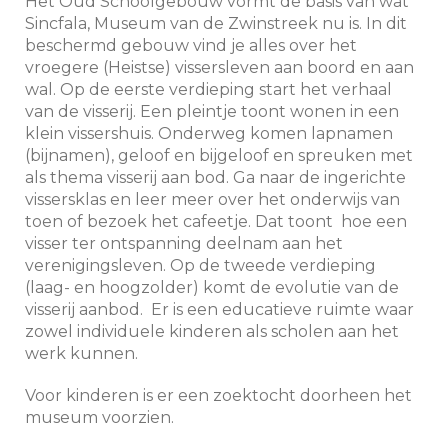
Het Oud Schoolgebouw vormt de basis van wat
Sincfala, Museum van de Zwinstreek nu is. In dit
beschermd gebouw vind je alles over het
vroegere (Heistse) vissersleven aan boord en aan
wal. Op de eerste verdieping start het verhaal
van de visserij. Een pleintje toont wonen in een
klein vissershuis. Onderweg komen lapnamen
(bijnamen), geloof en bijgeloof en spreuken met
als thema visserij aan bod. Ga naar de ingerichte
vissersklas en leer meer over het onderwijs van
toen of bezoek het cafeetje. Dat toont hoe een
visser ter ontspanning deelnam aan het
verenigingsleven. Op de tweede verdieping
(laag- en hoogzolder) komt de evolutie van de
visserij aanbod. Er is een educatieve ruimte waar
zowel individuele kinderen als scholen aan het
werk kunnen.
Voor kinderen is er een zoektocht doorheen het
museum voorzien.