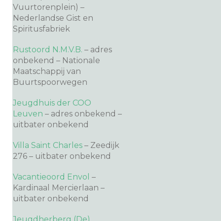
Vuurtorenplein) –
Nederlandse Gist en
Spiritusfabriek
Rustoord N.M.V.B.
– adres
onbekend – Nationale
Maatschappij van
Buurtspoorwegen
Jeugdhuis der COO
Leuven
– adres onbekend –
uitbater onbekend
Villa Saint Charles
– Zeedijk
276 – uitbater onbekend
Vacantieoord Envol
–
Kardinaal Mercierlaan –
uitbater onbekend
Jeugdherberg (De)