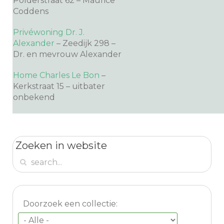
Polderstraat 62 – Maurice
Coddens
Privéwoning Dr. J.
Alexander
– Zeedijk 298 –
Dr. en mevrouw Alexander
Home Charles Le Bon
–
Kerkstraat 15 – uitbater
onbekend
Zoeken in website
Doorzoek een collectie: