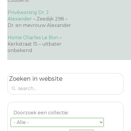
Coddens
Privéwoning Dr. J.
Alexander
– Zeedijk 298 –
Dr. en mevrouw Alexander
Home Charles Le Bon
–
Kerkstraat 15 – uitbater
onbekend
Zoeken in website
Doorzoek een collectie: