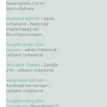
Nederlandse Gist en
Spiritusfabriek
Rustoord N.M.V.B.
– adres
onbekend – Nationale
Maatschappij van
Buurtspoorwegen
Jeugdhuis der COO
Leuven
– adres onbekend –
uitbater onbekend
Villa Saint Charles
– Zeedijk
276 – uitbater onbekend
Vacantieoord Envol
–
Kardinaal Mercierlaan –
uitbater onbekend
Jeugdherberg (De)
Duindoorn
– Noordstraat 21