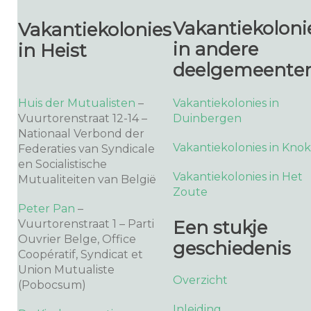
Vakantiekoloni
Vakantiekolonies
in andere
in Heist
deelgemeente
Huis der Mutualisten
–
Vakantiekolonies in
Vuurtorenstraat 12-14 –
Duinbergen
Nationaal Verbond der
Vakantiekolonies in Kno
Federaties van Syndicale
en Socialistische
Vakantiekolonies in Het
Mutualiteiten van België
Zoute
Peter Pan
–
Een stukje
Vuurtorenstraat 1 – Parti
Ouvrier Belge, Office
geschiedenis
Coopératif, Syndicat et
Union Mutualiste
Overzicht
(Pobocsum)
Inleiding