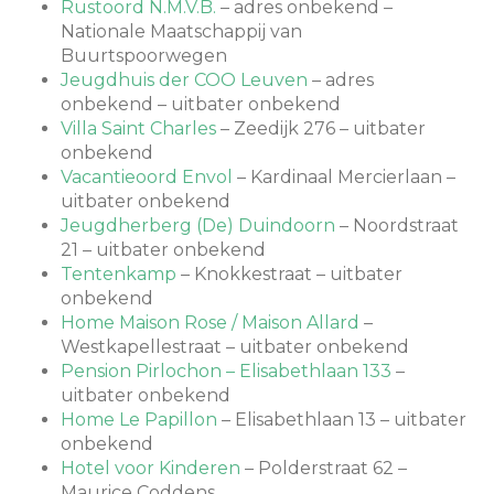
Rustoord N.M.V.B.
– adres onbekend –
Nationale Maatschappij van
Buurtspoorwegen
Jeugdhuis der COO Leuven
– adres
onbekend – uitbater onbekend
Villa Saint Charles
– Zeedijk 276 – uitbater
onbekend
Vacantieoord Envol
– Kardinaal Mercierlaan –
uitbater onbekend
Jeugdherberg (De) Duindoorn
– Noordstraat
21 – uitbater onbekend
Tentenkamp
– Knokkestraat – uitbater
onbekend
Home Maison Rose / Maison Allard
–
Westkapellestraat – uitbater onbekend
Pension Pirlochon – Elisabethlaan 133
–
uitbater onbekend
Home Le Papillon
– Elisabethlaan 13 – uitbater
onbekend
Hotel voor Kinderen
– Polderstraat 62 –
Maurice Coddens